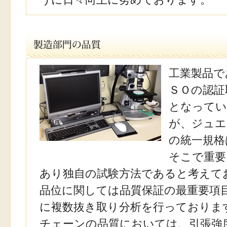
工業製品で
ＳＯの認証
となってい
が、ジュエ
の統一規格
そこで重要
あり独自の試験方法であると考えて
品位に関しては品質保証の最重要項
に複数抜き取り分析を行っておりま
チェーンの品質においては、引張強