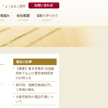
プ
よくあるご質問
取組み
会社概要
採用/インターンシ
ップ
最近の記事
【重要】東京営業所 店頭販
売終了および運営体制変更
のお知らせ
第37回「国際宝飾展(IJT)」
ご来場の御礼
大阪営業所の電話不通につ
いて