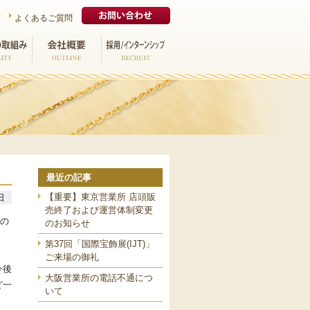
プ
よくあるご質問
取組み
会社概要
採用/インターンシ
ップ
最近の記事
【重要】東京営業所 店頭販
日
売終了および運営体制変更
回の
のお知らせ
第37回「国際宝飾展(IJT)」
ご来場の御礼
今後
大阪営業所の電話不通につ
ど一
いて