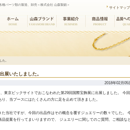
各種パーツ類の製造、卸売＜株式会社 山森製鎖＞
サイトマッ
ホーム
山森ブランド
事業紹介
商品情報
品質への
ました。
に出展いたしました。
2018年02月05
)の4日間、東京ビックサイトでおこなわれた第29回国際宝飾展に出展しました。 今
あり、当ブースにはたくさんの方に足を止めて頂きました。
きた当社ですが、今回の出品作はその概念を覆すジュエリーの数々でした。 
商品提案を行ってまいりますので、 ジュエリーに関してのご質問、ご相談な