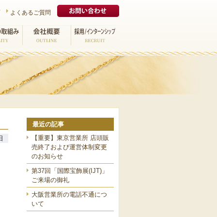
プ
よくあるご質問
取組み
会社概要
採用/インターンシ
ップ
最近の記事
【重要】東京営業所 店頭販
日
売終了および運営体制変更
のお知らせ
第37回「国際宝飾展(IJT)」
ご来場の御礼
大阪営業所の電話不通につ
いて